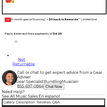
6-month special financing^ +
$0 back in Rewards
** Limited time
GEAR
CARD
Pay in 4 interest-free payments of
$4.25
Not
Returnable
Call or chat to get expert advice from a Gear
Adviser
Gear Specialist
Bundling
Musician
855-697-0864
Chat Now
Need Help?
See All Music Sales En espanol
Gallery
Description
Reviews
Q&A