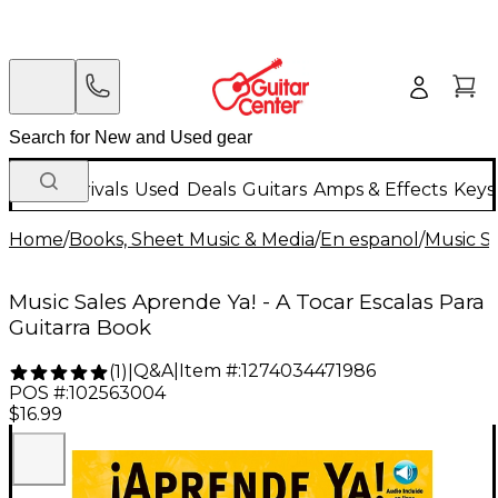
New Arrivals
Used
Deals
Guitars
Amps & Effects
Keys
Home
/
Books, Sheet Music & Media
/
En espanol
/
Music S
Music Sales Aprende Ya! - A Tocar Escalas Para
Guitarra Book
Q&A
|
Item #:
1274034471986
(
1
)
|
POS #:
102563004
$16.99